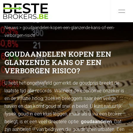
Nieuws
>
goudaandelen-kopen-een-glanzende-kans-of-een-
verborgen-risico
GOUDAANDELEN KOPEN EEN
GLANZENDE KANS OF EEN
VERBORGEN RISICO?
U hebt het ongetwijfeld gemerkt: de goudprijs breekt de
laatste tijd alle records. Wanneer de economie onzeker is
en de inflatie hoog, zoeken beleggers naar een veilige
haven en dan komt goud al snel in beeld. U kunt natuurlijk
fysiek goud in een kluis leggen, maar als u via een broker
belegt, is er een veel directere optie:
goudaandelen
. Dat
zijn
aandelen
van bedrijven die goudmijnen uitbaten. Een