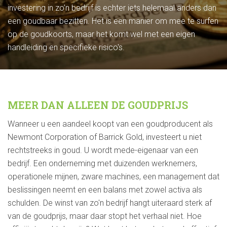
investering in zo’n bedrijf is echter iets helemaal anders dan
een goudbaar bezitten. Het is een manier om mee te surfen
op de goudkoorts, maar het komt wel met een eigen
handleiding en specifieke risico's.
MEER DAN ALLEEN DE GOUDPRIJS
Wanneer u een aandeel koopt van een goudproducent als
Newmont Corporation of Barrick Gold, investeert u niet
rechtstreeks in goud. U wordt mede-eigenaar van een
bedrijf. Een onderneming met duizenden werknemers,
operationele mijnen, zware machines, een management dat
beslissingen neemt en een balans met zowel activa als
schulden. De winst van zo'n bedrijf hangt uiteraard sterk af
van de goudprijs, maar daar stopt het verhaal niet. Hoe