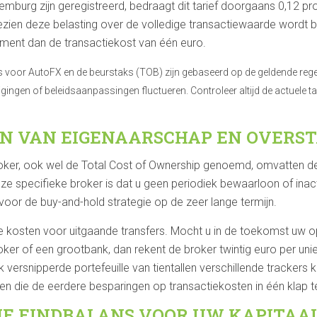
Luxemburg zijn geregistreerd, bedraagt dit tarief doorgaans 0,12
ezien deze belasting over de volledige transactiewaarde wordt be
ment dan de transactiekost van één euro.
 voor AutoFX en de beurstaks (TOB) zijn gebaseerd op de geldende regel
ingen of beleidsaanpassingen fluctueren. Controleer altijd de actuele t
EN VAN EIGENAARSCHAP EN OVERS
roker, ook wel de Total Cost of Ownership genoemd, omvatten d
ze specifieke broker is dat u geen periodiek bewaarloon of inact
voor de buy-and-hold strategie op de zeer lange termijn.
e kosten voor uitgaande transfers. Mocht u in de toekomst uw o
er of een grootbank, dan rekent de broker twintig euro per unie
versnipperde portefeuille van tientallen verschillende trackers k
en die de eerdere besparingen op transactiekosten in één klap t
HE EINDBALANS VOOR UW KAPITAA