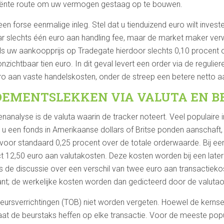
iciënte route om uw vermogen gestaag op te bouwen.
n forse eenmalige inleg. Stel dat u tienduizend euro wilt invest
r slechts één euro aan handling fee, maar de market maker verwer
Als uw aankoopprijs op Tradegate hierdoor slechts 0,10 procent o
onzichtbaar tien euro. In dit geval levert een order via de regulie
o aan vaste handelskosten, onder de streep een betere netto a
EMENTSLEKKEN VIA VALUTA EN B
enanalyse is de valuta waarin de tracker noteert. Veel populaire
a u een fonds in Amerikaanse dollars of Britse ponden aanschaft
rvoor standaard 0,25 procent over de totale orderwaarde. Bij e
rect 12,50 euro aan valutakosten. Deze kosten worden bij een lat
 is de discussie over een verschil van twee euro aan transactie
evant; de werkelijke kosten worden dan gedicteerd door de valuta
ursverrichtingen (TOB) niet worden vergeten. Hoewel de kerns
aat de beurstaks heffen op elke transactie. Voor de meeste popul