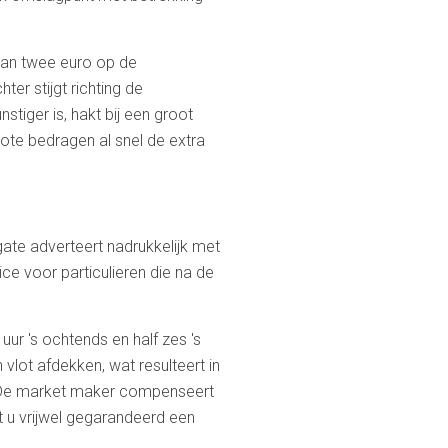
van twee euro op de
er stijgt richting de
tiger is, hakt bij een groot
grote bedragen al snel de extra
ate adverteert nadrukkelijk met
vice voor particulieren die na de
r 's ochtends en half zes 's
vlot afdekken, wat resulteert in
it. De market maker compenseert
t u vrijwel gegarandeerd een