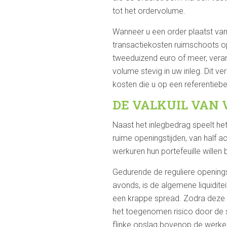
tot het ordervolume.
Wanneer u een order plaatst van
transactiekosten ruimschoots op 
tweeduizend euro of meer, veran
volume stevig in uw inleg. Dit ve
kosten die u op een referentieb
DE VALKUIL VAN
Naast het inlegbedrag speelt h
ruime openingstijden, van half ach
werkuren hun portefeuille willen
Gedurende de reguliere openings
avonds, is de algemene liquidite
een krappe spread. Zodra deze r
het toegenomen risico door de s
flinke opslag bovenop de werkel