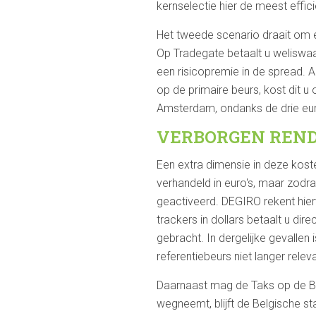
kernselectie hier de meest eff
Het tweede scenario draait om ee
Op Tradegate betaalt u weliswaa
een risicopremie in de spread. 
op de primaire beurs, kost dit u 
Amsterdam, ondanks de drie eur
VERBORGEN REND
Een extra dimensie in deze kost
verhandeld in euro's, maar zodr
geactiveerd. DEGIRO rekent hie
trackers in dollars betaalt u di
gebracht. In dergelijke gevallen
referentiebeurs niet langer rel
Daarnaast mag de Taks op de Be
wegneemt, blijft de Belgische st