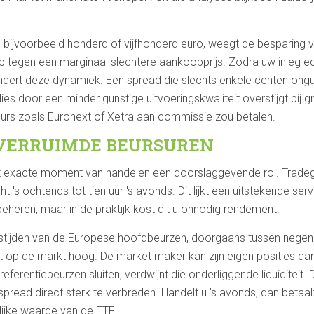
 bijvoorbeeld honderd of vijfhonderd euro, weegt de besparing 
tegen een marginaal slechtere aankoopprijs. Zodra uw inleg echt
dert deze dynamiek. Een spread die slechts enkele centen onguns
rlies door een minder gunstige uitvoeringskwaliteit overstijgt bij 
eurs zoals Euronext of Xetra aan commissie zou betalen.
 VERRUIMDE BEURSUREN
et exacte moment van handelen een doorslaggevende rol. Tradeg
t 's ochtends tot tien uur 's avonds. Dit lijkt een uitstekende ser
 beheren, maar in de praktijk kost dit u onnodig rendement.
tijden van de Europese hoofdbeurzen, doorgaans tussen negen uu
it op de markt hoog. De market maker kan zijn eigen posities dan 
eferentiebeurzen sluiten, verdwijnt die onderliggende liquidite
pread direct sterk te verbreden. Handelt u 's avonds, dan betaal
ijke waarde van de ETF.