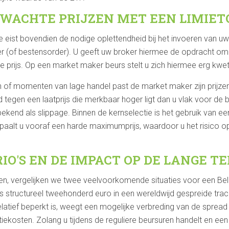
ACHTE PRIJZEN MET EEN LIMIET
te eist bovendien de nodige oplettendheid bij het invoeren van 
er (of bestensorder). U geeft uw broker hiermee de opdracht om 
 prijs. Op een market maker beurs stelt u zich hiermee erg kwe
n of momenten van lage handel past de market maker zijn prijze
tegen een laatprijs die merkbaar hoger ligt dan u vlak voor de
t bekend als slippage. Binnen de kernselectie is het gebruik van 
alt u vooraf een harde maximumprijs, waardoor u het risico op
O'S EN DE IMPACT OP DE LANGE T
, vergelijken we twee veelvoorkomende situaties voor een Belg
s structureel tweehonderd euro in een wereldwijd gespreide track
atief beperkt is, weegt een mogelijke verbreding van de spread
iekosten. Zolang u tijdens de reguliere beursuren handelt en een l