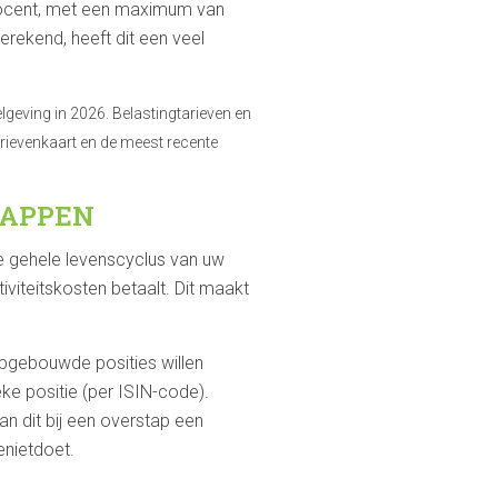
 procent, met een maximum van
rekend, heeft dit een veel
geving in 2026. Belastingtarieven en
arievenkaart en de meest recente
TAPPEN
e gehele levenscyclus van uw
iviteitskosten betaalt. Dit maakt
pgebouwde posities willen
ke positie (per ISIN-code).
an dit bij een overstap een
enietdoet.
L