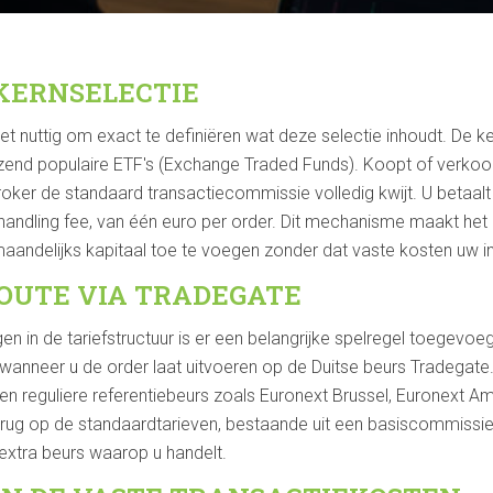
 KERNSELECTIE
het nuttig om exact te definiëren wat deze selectie inhoudt. De ke
izend populaire ETF's (Exchange Traded Funds). Koopt of verkoop
broker de standaard transactiecommissie volledig kwijt. U betaalt
andling fee, van één euro per order. Dit mechanisme maakt het
maandelijks kapitaal toe te voegen zonder dat vaste kosten uw i
ROUTE VIA TRADEGATE
en in de tariefstructuur is er een belangrijke spelregel toegevoe
 wanneer u de order laat uitvoeren op de Duitse beurs Tradegate
en reguliere referentiebeurs zoals Euronext Brussel, Euronext A
erug op de standaardtarieven, bestaande uit een basiscommissie, 
 extra beurs waarop u handelt.