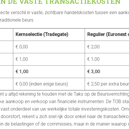
AN DE VASTE TRANSACTIEKOSTEN
recte verschil in vaste, zichtbare handelskosten tussen een aan
raditionele beurs.
Kernselectie (Tradegate)
Regulier (Euronext 
€ 0,00
€ 2,00
€ 1,00
€ 1,00
€ 1,00
€ 3,00
€ 0,00 (indien enige beurs)
€ 2,50 per extra beu
 u altijd rekening te houden met de Taks op de Beursverrichtin
ke aankoop en verkoop van financiële instrumenten. De TOB sta
n vast onderdeel van uw werkelijke totale investeringskosten. 
orstort, rekent u zich snel rijk door enkel naar de transactiekos
t in de belastingen of de commissies, maar in de manier waaro