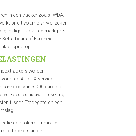
eren in een tracker zoals IWDA.
kt bij dit volume vrijwel zeker
ngunstiger is dan de marktprijs
re Xetra-beurs of Euronext
ankoopprijs op.
ELASTINGEN
 indextrackers worden
, wordt de AutoFX-service
en aankoop van 5.000 euro aan
ere verkoop opnieuw in rekening
kosten tussen Tradegate en een
omslag.
electie de brokercommissie
aire trackers uit de