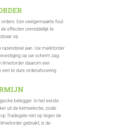
ORDER
uw orders. Een veelgemaakte fout
de effecten onmiddellijk te
tsbaar op.
n razendsnel aan. Uw marktorder
 bevestiging op uw scherm zag.
een limietorder daarom een
 een te dure orderuitvoering
ERMIJN
ische belegger. In het eerste
er uit de kernselectie, zoals
 op Tradegate niet op tegen de
imietorder gebruikt, is de