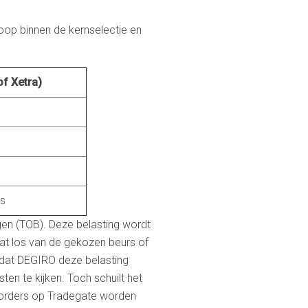
koop binnen de kernselectie en
of Xetra)
rs
gen (TOB). Deze belasting wordt
at los van de gekozen beurs of
Omdat DEGIRO deze belasting
ten te kijken. Toch schuilt het
p orders op Tradegate worden