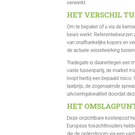
verwerkt.
HET VERSCHIL T
Om te bepalen of u via de kernse
beurs werkt. Referentiebeurzen 
van onafhankelijke kopers en ve
de actuele wisselwerking tusse
Tradegate is daarentegen een ma
vaste tussenpartij, de market mak
loopt hierbij een bepaald risico
laatprijs, de zogenaamde spread
uitvoeringskwaliteit doordat dez
HET OMSLAGPUNT
Deze onzichtbare kostenpost hee
Europese toezichthouders hebben
die de orderstroom via een vaste