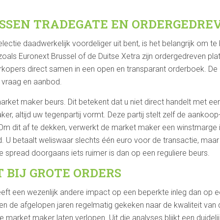
USSEN TRADEGATE EN ORDERGEDRE
lectie daadwerkelijk voordeliger uit bent, is het belangrijk om te
zoals Euronext Brussel of de Duitse Xetra zijn ordergedreven pl
rkopers direct samen in een open en transparant orderboek. De p
n vraag en aanbod.
rket maker beurs. Dit betekent dat u niet direct handelt met ee
er, altijd uw tegenpartij vormt. Deze partij stelt zelf de aankoo
. Om dit af te dekken, verwerkt de market maker een winstmarge i
. U betaalt weliswaar slechts één euro voor de transactie, maar
e spread doorgaans iets ruimer is dan op een reguliere beurs.
 BIJ GROTE ORDERS
ft een wezenlijk andere impact op een beperkte inleg dan op een
 de afgelopen jaren regelmatig gekeken naar de kwaliteit van d
 market maker laten verlopen. Uit die analyses blijkt een duidel