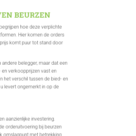
VEN BEURZEN
 begrijpen hoe deze verplichte
atformen. Hier komen de orders
rijs komt puur tot stand door
n andere belegger, maar dat een
p- en verkoopprijzen vast en
n het verschil tussen de bied- en
 u levert ongemerkt in op de
 aanzienlijke investering.
e orderuitvoering bij beurzen
ijk omslagpunt met betrekking