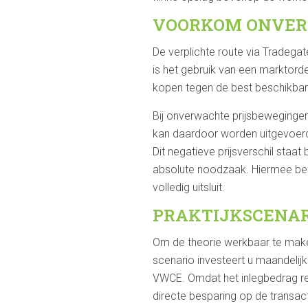
VOORKOM ONVERW
De verplichte route via Tradega
is het gebruik van een marktord
kopen tegen de best beschikbare
Bij onverwachte prijsbeweginge
kan daardoor worden uitgevoerd 
Dit negatieve prijsverschil staa
absolute noodzaak. Hiermee bepa
volledig uitsluit.
PRAKTIJKSCENARI
Om de theorie werkbaar te maken
scenario investeert u maandelijk
VWCE. Omdat het inlegbedrag rel
directe besparing op de transact